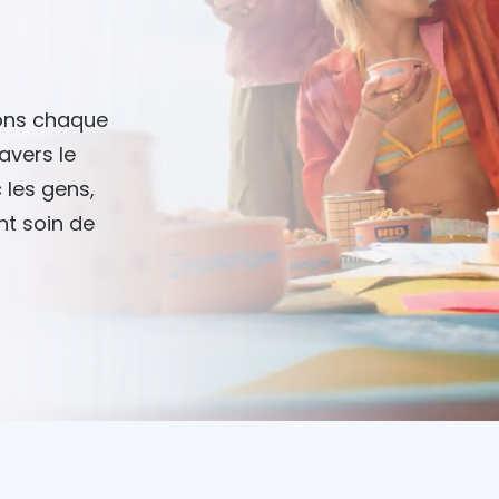
éons chaque
avers le
 les gens,
nt soin de