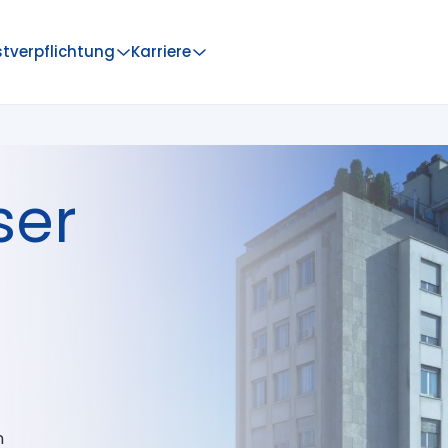
stverpflichtung
Karriere
ser
n
n