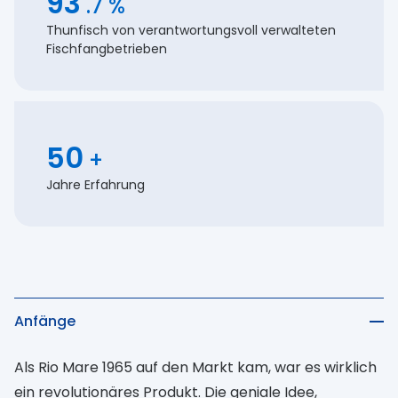
93
.7 %
arbeiten wir daran, die biologische Vielfalt zu
Thunfisch von verantwortungsvoll verwalteten
verbessern, gesunde Fischbestände zu sichern
Fischfangbetrieben
und die Lebensgrundlagen der Küstengemeinden
zu schützen. Unser Versprechen ist es, eine Welt
zu schaffen, in der wir in Harmonie mit den
Ozeanen leben, arbeiten und wachsen können.
50
+
Jahre Erfahrung
Use up and down arrow keys to navigate between quest
Anfänge
Als Rio Mare 1965 auf den Markt kam, war es wirklich
ein revolutionäres Produkt. Die geniale Idee,