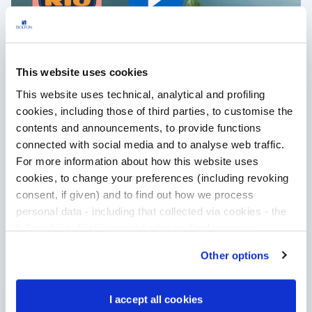
Play
This website uses cookies
This website uses technical, analytical and profiling
cookies, including those of third parties, to customise the
contents and announcements, to provide functions
connected with social media and to analyse web traffic.
For more information about how this website uses
cookies, to change your preferences (including revoking
consent, if given) and to find out how we process
personal data - including that collected via cookies - the
full cookies disclosure and privacy disclosure are
available
here
. We would remind you that if you click on
Other options
“Only use necessary cookies”, no cookie or other
tracking devices will be installed apart from the technical
cookies. By clicking on “Accept all cookies”, you give
I accept all cookies
consent to the installation of all cookies used by the