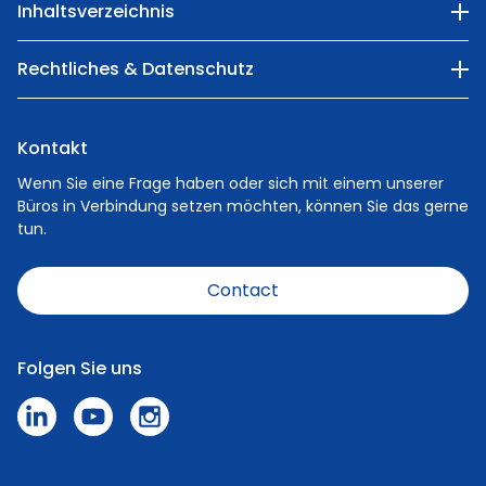
Inhaltsverzeichnis
Unser Unternehmen
Rechtliches & Datenschutz
Kategorien
Privacy Policy
Natur
Kontakt
Cookie Policy
Menschen
Wenn Sie eine Frage haben oder sich mit einem unserer
Büros in Verbindung setzen möchten, können Sie das gerne
Karriere
tun.
Nachrichten
Contact
Verhaltenskodex
Speak Up Policy - Meldung machen
Folgen Sie uns
Presse und Medien