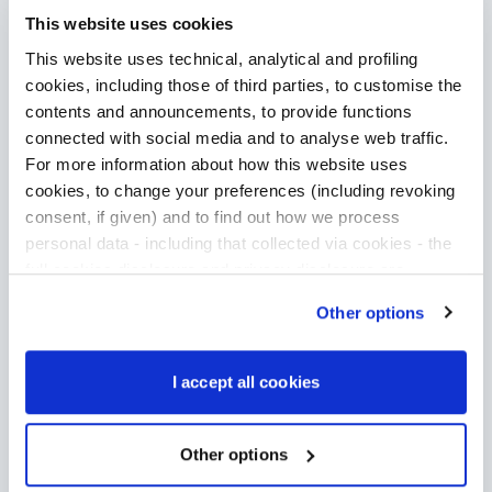
This website uses cookies
This website uses technical, analytical and profiling
cookies, including those of third parties, to customise the
contents and announcements, to provide functions
Play
connected with social media and to analyse web traffic.
For more information about how this website uses
cookies, to change your preferences (including revoking
consent, if given) and to find out how we process
personal data - including that collected via cookies - the
full cookies disclosure and privacy disclosure are
available
here
. We would remind you that if you click on
Press release contact
Other options
“Only use necessary cookies”, no cookie or other
Press and Media
tracking devices will be installed apart from the technical
cookies. By clicking on “Accept all cookies”, you give
I accept all cookies
consent to the installation of all cookies used by the
Via G.B. Pirelli, 19
website. By clicking on “Other options”, you can choose
20124 Milan
exactly which cookies to authorise.
Other options
Italy