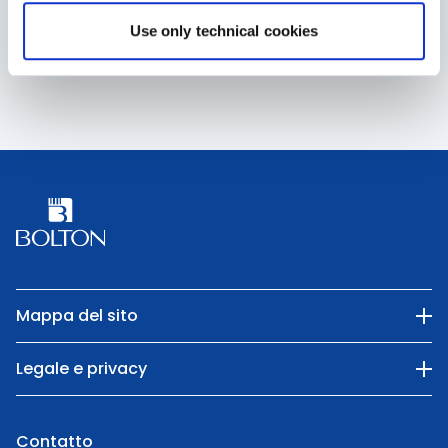
corporatecommunication@boltongroup.it
Use only technical cookies
Mappa del sito
La nostra azienda
Legale e privacy
Categorie
Privacy Policy
Natura
Contatto