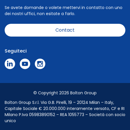
Cookie Policy
Persone
Se avete domande o volete mettervi in contatto con uno
dei nostri uffici, non esitate a farlo.
Carriera
Notizie
Contact
Codice di Condotta
Speak Up Policy - Fare una segnalazione
Seguiteci
Stampa e media
© Copyright 2026 Bolton Group
Bolton Group S.r.l. Via G.B. Pirelli, 19 – 20124 Milan – Italy,
Capitale Sociale € 20.000.000 interamente versato, CF e RI
Milano P.Iva 05983890152 – REA 1055773 – Società con socio
unico