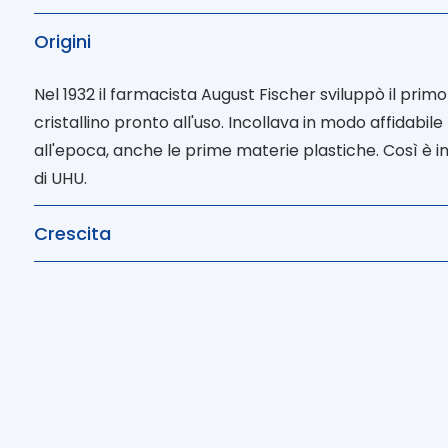
Use up and down arrow keys to navigate between que
Origini
Nel 1932 il farmacista August Fischer sviluppò il primo
cristallino pronto all'uso. Incollava in modo affidabile 
all'epoca, anche le prime materie plastiche. Così è ini
di UHU.
Crescita