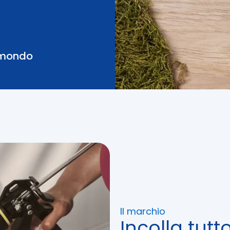
l mondo
Il marchio
Incolla tutto