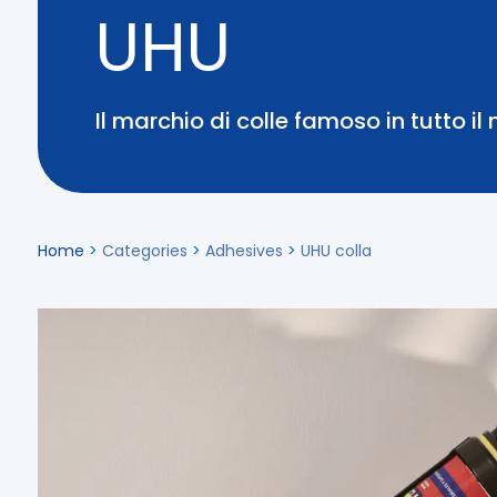
UHU
Il marchio di colle famoso in tutto i
Home
>
Categories
>
Adhesives
>
UHU colla