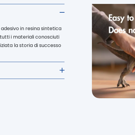
stions. Press Enter or Space to expand/collapse.
 adesivo in resina sintetica
tutti i materiali conosciuti
ziata la storia di successo