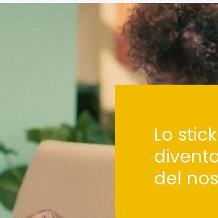
Lo stick
divent
del no