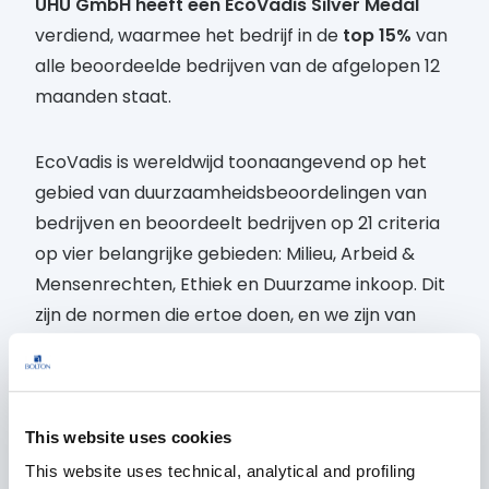
UHU GmbH heeft een EcoVadis Silver Medal
verdiend, waarmee het bedrijf in de
top 15%
van
alle beoordeelde bedrijven van de afgelopen 12
maanden staat.
EcoVadis is wereldwijd toonaangevend op het
gebied van duurzaamheidsbeoordelingen van
bedrijven en beoordeelt bedrijven op 21 criteria
op vier belangrijke gebieden: Milieu, Arbeid &
Mensenrechten, Ethiek en Duurzame inkoop. Dit
zijn de normen die ertoe doen, en we zijn van
plan om eraan te blijven werken zodat ze altijd
als ons kompas dienen.
Lees over ons goudmetaal
This website uses cookies
This website uses technical, analytical and profiling