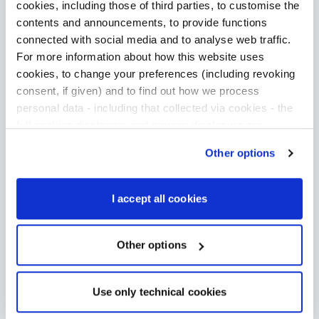
cookies, including those of third parties, to customise the
contents and announcements, to provide functions
Samen weerspiegelen deze twee prestaties de
connected with social media and to analyse web traffic.
toewijding van onze mensen in alle vestigingen
For more information about how this website uses
en over de grenzen heen, die duurzaamheid
cookies, to change your preferences (including revoking
consent, if given) and to find out how we process
verankeren in de manier waarop we werken,
personal data - including that collected via cookies - the
produceren en groeien.
full cookies disclosure and privacy disclosure are
available
here
. We would remind you that if you click on
Other options
We zijn trots op hoe ver we zijn gekomen. En
“Only use necessary cookies”, no cookie or other
gemotiveerd om door te gaan.
tracking devices will be installed apart from the technical
cookies. By clicking on “Accept all cookies”, you give
I accept all cookies
Lees over onze zilveren medaille
consent to the installation of all cookies used by the
website. By clicking on “Other options”, you can choose
exactly which cookies to authorise.
Other options
Dit vind je misschien ook leuk
Use only technical cookies
Ander nieuws