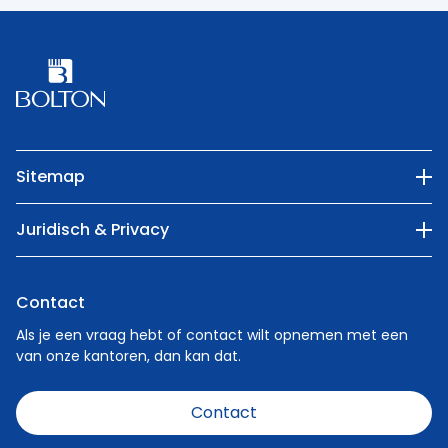
Sitemap
Ons bedrijf
Juridisch & Privacy
Categorieën
Privacy Policy
Natuur
Contact
Cookie Policy
Mensen
Als je een vraag hebt of contact wilt opnemen met een
van onze kantoren, dan kan dat.
Carrière
Nieuws
Contact
Gedragscode