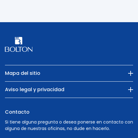
Mapa del sitio
Nuestra empresa
Aviso legal y privacidad
Categorías
Privacy Policy
Naturaleza
Contacto
Cookie Policy
Personas
Si tiene alguna pregunta o desea ponerse en contacto con
alguna de nuestras oficinas, no dude en hacerlo.
Carreras profesionales