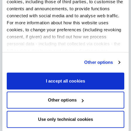
colaboraciones internacionales.
cookies, including those of third parties, to customise the
contents and announcements, to provide functions
¿Cuáles fueron los
connected with social media and to analyse web traffic.
For more information about how this website uses
principales retos o
cookies, to change your preferences (including revoking
consent, if given) and to find out how we process
sorpresas a los que
personal data - including that collected via cookies - the
full cookies disclosure and privacy disclosure are
tuvisteis que hacer
available
here
. We would remind you that if you click on
Other options
“Only use necessary cookies”, no cookie or other
frente para llegar
tracking devices will be installed apart from the technical
cookies. By clicking on “Accept all cookies”, you give
I accept all cookies
hasta aquí?
consent to the installation of all cookies used by the
website. By clicking on “Other options”, you can choose
exactly which cookies to authorise.
Other options
Uno de los principales retos fue ampliar nuestra
perspectiva: al tiempo que manteníamos
nuestro negocio principal de bienes de consumo
Use only technical cookies
de alta rotación (FMCG), hemos integrado un