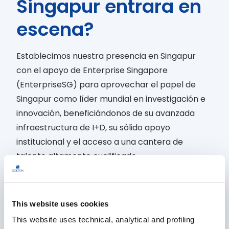
Singapur entrara en
escena?
Establecimos nuestra presencia en Singapur
con el apoyo de Enterprise Singapore
(EnterpriseSG) para aprovechar el papel de
Singapur como líder mundial en investigación e
innovación, beneficiándonos de su avanzada
infraestructura de I+D, su sólido apoyo
institucional y el acceso a una cantera de
talento altamente cualificado.
Singapur también alberga universidades de
renombre mundial y cuenta con un ecosistema
This website uses cookies
de investigación dinámico con amplias
This website uses technical, analytical and profiling